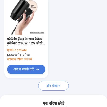
फोल्डिंग हैंडल के साथ पेशेवर
कॉम्पैक्ट 216W 12V डीसी
हेयर ड्रायर
मूल्य:
Negotiate
MOQ:
खरीद फरोख्त
नवीनतम कीमत पता करें
अब से संपर्क करें
और देखो
एक संदेश छोड़ें