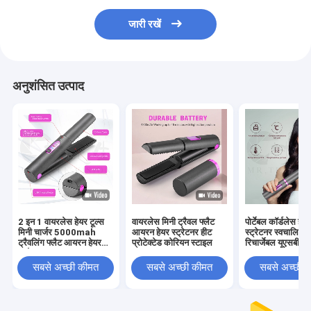
जारी रखें
अनुशंसित उत्पाद
2 इन 1 वायरलेस हेयर टूल्स
वायरलेस मिनी ट्रैवल फ्लैट
पोर्टेबल कॉर्डलेस हेय
मिनी चार्जर 5000mah
आयरन हेयर स्ट्रेटनर हीट
स्ट्रेटनर स्वचालित 
ट्रैवलिंग फ्लैट आयरन हेयर
प्रोटेक्टेड कोरियन स्टाइल
रिचार्जेबल यूएसबी टा
स्ट्रेटनर
सबसे अच्छी कीमत
सबसे अच्छी कीमत
सबसे अच्छी 