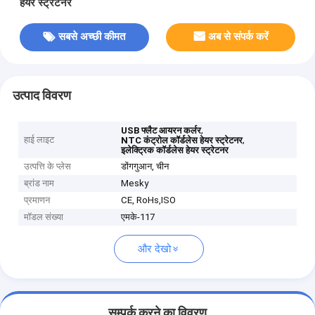
हेयर स्ट्रेटनर
सबसे अच्छी कीमत
अब से संपर्क करें
उत्पाद विवरण
,
USB फ्लैट आयरन कर्लर
हाई लाइट
,
NTC कंट्रोल कॉर्डलेस हेयर स्ट्रेटनर
इलेक्ट्रिक कॉर्डलेस हेयर स्ट्रेटनर
उत्पत्ति के प्लेस
डोंगगुआन, चीन
ब्रांड नाम
Mesky
प्रमाणन
CE, RoHs,ISO
मॉडल संख्या
एमके-117
और देखो
सम्पर्क करने का विवरण