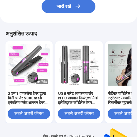
जारी रखें
अनुशंसित उत्पाद
2 इन 1 वायरलेस हेयर टूल्स
USB फ्लैट आयरन कर्लर
पोर्टेबल कॉर्डलेस हेय
मिनी चार्जर 5000mah
NTC तापमान नियंत्रण मिनी
स्ट्रेटनर स्वचालित 
ट्रैवलिंग फ्लैट आयरन हेयर
इलेक्ट्रिक कॉर्डलेस हेयर
रिचार्जेबल यूएसबी टा
स्ट्रेटनर
स्ट्रेटनर
सबसे अच्छी कीमत
सबसे अच्छी कीमत
सबसे अच्छी 
होम
हमारे बारे में
Desktop Site