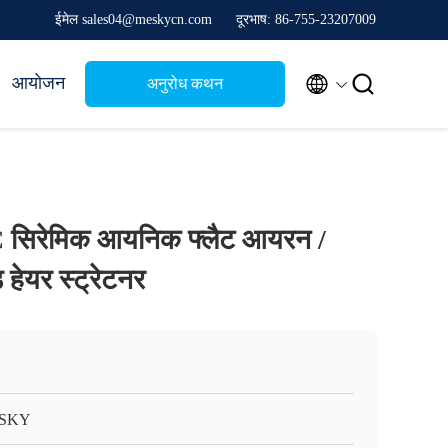
ईमेल sales04@meskycn.com
दूरभाष: 86-755-23207009


आयोजन
अनुरोध कथन
C सिरेमिक आयनिक फ्लैट आयरन /
ड हेयर स्ट्रेटनर
SKY