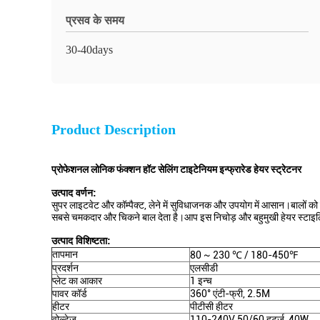
प्रसव के समय
30-40days
Product Description
प्रोफेशनल लोनिक फंक्शन हॉट सेलिंग टाइटेनियम इन्फ्रारेड हेयर स्ट्रेटनर
उत्पाद वर्णन:
सुपर लाइटवेट और कॉम्पैक्ट, लेने में सुविधाजनक और उपयोग में आसान।बालों को 
सबसे चमकदार और चिकने बाल देता है।आप इस निचोड़ और बहुमुखी हेयर स्टाइलिं
उत्पाद विशिष्टता:
तापमान
80 ~ 230 ℃ / 180-450℉
प्रदर्शन
एलसीडी
प्लेट का आकार
1 इन्च
पावर कॉर्ड
360° एंटी-फ्री, 2.5M
हीटर
पीटीसी हीटर
वोल्टेज
110-240V 50/60 हर्ट्ज, 40W