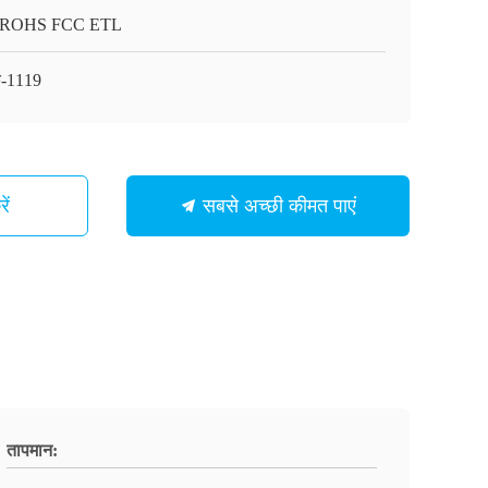
 ROHS FCC ETL
े-1119
ें
सबसे अच्छी कीमत पाएं
तापमान: