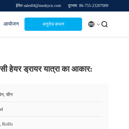
ईमेल sales04@meskycn.com
दूरभाष: 86-755-23207009


आयोजन
अनुरोध कथन
सी हेयर ड्रायर यात्रा का आकार:
ेन, चीन
M
, RoHs