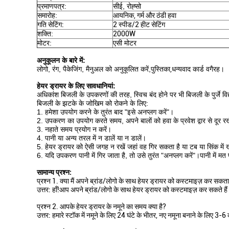
प्रमाणपत्र:
सीई, रोह्सो
समारोह:
आयनिक, गर्म और ठंडी हवा
गति सेटिंग:
2 स्पीड/2 हीट सेटिंग
शक्ति:
2000W
मोटर:
एसी मोटर
अनुकूलन के बारे में:
लोगो, रंग, पैकेजिंग, मैनुअल को अनुकूलित करें,
पुस्तिका,
धन्यवाद कार्ड वगैरह।
हेयर ड्रायर के लिए सावधानियां:
अधिकांश बिजली के उपकरणों की तरह, स्विच बंद होने पर भी बिजली के पुर्जे विद्य
बिजली के झटके के जोखिम को रोकने के लिए:
1. हमेशा उपयोग करने के तुरंत बाद "इसे अनप्लग करें"।
2. उपकरण का उपयोग करते समय, अपने बालों को हवा के प्रवेश द्वार से दूर रख
3. नहाते समय प्रयोग न करें।
4. पानी या अन्य तरल में न डालें या न डालें।
5. हेयर ड्रायर को ऐसी जगह न रखें जहां वह गिर सकता है या टब या सिंक में
6. यदि उपकरण पानी में गिर जाता है, तो उसे तुरंत "अनप्लग करें"।पानी में मत 
सामान्य प्रश्न:
प्रश्न 1. क्या मैं अपने ब्रांड/लोगो के साथ हेयर ड्रायर को कस्टमाइज़ कर सकता 
उत्तर: हाँ!आप अपने ब्रांड/लोगो के साथ हेयर ड्रायर को कस्टमाइज़ कर सकते है
प्रश्न 2. आपके हेयर ड्रायर के नमूने का समय क्या है?
उत्तर: हमारे स्टॉक में नमूने के लिए 24 घंटे के भीतर, नए नमूना बनाने के लिए 3-6