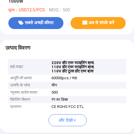
1000W
मूल्य：USD12.5/PCS
MOQ：500
सबसे अच्छी कीमत
अब से संपर्क करें
उत्पाद विवरण
,
220V हॉट एयर स्टाइलिंग ब्रश
हाई लाइट
,
110V हॉट एयर स्टाइलिंग ब्रश
110V हॉट टूल्स हॉट एयर ब्रश
आपूर्ति की क्षमता
60000pcs / माह
उत्पत्ति के प्लेस
चीन
न्यूनतम आदेश मात्रा
500
पैकेजिंग विवरण
रंग का डिब्बा
प्रमाणन
CE ROHS FCC ETL
और देखो