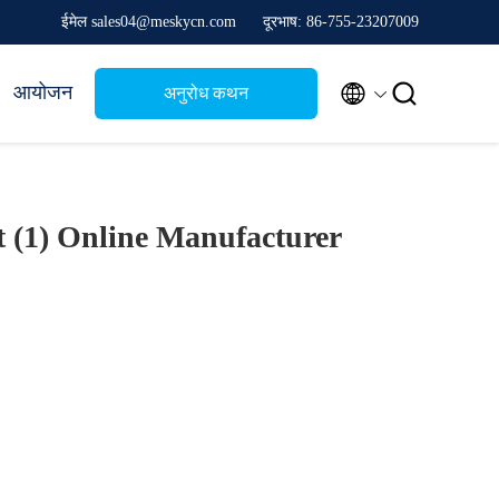
ईमेल sales04@meskycn.com
दूरभाष: 86-755-23207009


आयोजन
अनुरोध कथन
t (1)
Online Manufacturer